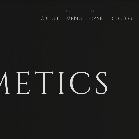
01
02
03
04
ABOUT
MENU
CASE
DOCTOR
METICS