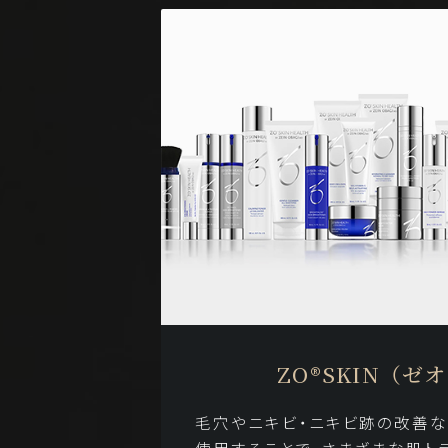
ZO®SKIN（ゼ
毛穴やニキビ・ニキビ跡の改善