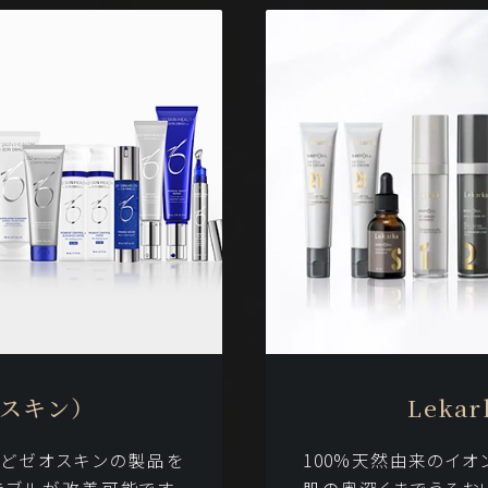
オスキン）
Leka
などゼオスキンの製品を
100%天然由来のイ