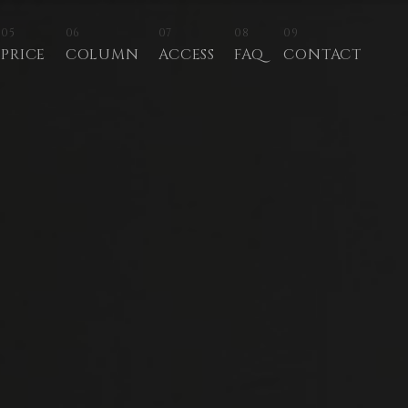
05
06
07
08
09
PRICE
COLUMN
ACCESS
FAQ
CONTACT