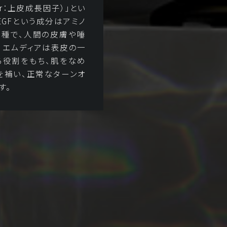
actor：上皮成長因子）」とい
EGFという成分はアミノ
一種で、人間の皮膚や唾
 エムディアは表皮の一
る役割をもち、肌をなめ
を補い、正常なターンオ
す。