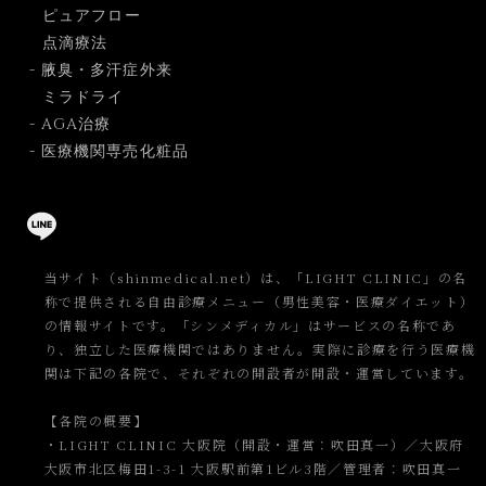
ピュアフロー
点滴療法
- 腋臭・多汗症外来
ミラドライ
- AGA治療
- 医療機関専売化粧品
当サイト（shinmedical.net）は、「LIGHT CLINIC」の名
称で提供される自由診療メニュー（男性美容・医療ダイエット）
の情報サイトです。「シンメディカル」はサービスの名称であ
り、独立した医療機関ではありません。実際に診療を行う医療機
関は下記の各院で、それぞれの開設者が開設・運営しています。
【各院の概要】
・LIGHT CLINIC 大阪院（開設・運営：吹田真一）／大阪府
大阪市北区梅田1-3-1 大阪駅前第1ビル3階／管理者：吹田真一