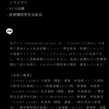
ミラドライ
- AGA治療
- 医療機関専売化粧品
当サイト（shinmedical.net）は、「LIGHT CLINIC」の名
称で提供される自由診療メニュー（男性美容・医療ダイエット）
の情報サイトです。「シンメディカル」はサービスの名称であ
り、独立した医療機関ではありません。実際に診療を行う医療機
関は下記の各院で、それぞれの開設者が開設・運営しています。
【各院の概要】
・LIGHT CLINIC 大阪院（開設・運営：吹田真一）／大阪府
大阪市北区梅田1-3-1 大阪駅前第1ビル3階／管理者：吹田真一
・LIGHT CLINIC 名古屋院（開設・運営：吹田春佳）／愛知
県名古屋市中区錦3-17-11 MIDWEST 3F／管理者：吹田春佳
・LIGHT CLINIC 新宿院（開設・運営：一般社団法人新春
会）／東京都新宿区新宿3-27-1 新宿第一ビル4F／管理者：稲冨