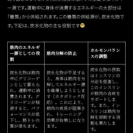
ー源です。運動中に身体が消費するエネルギーの大部分は
「糖質」から供給されます。この糖質の供給源が、炭水化物で
す。下記は、炭水化物の主な役割です
筋肉のエネルギ
ホルモンバラン
ー源としての役
筋肉分解の防止
スの調整
割
炭水化物の摂取
炭水化物は筋肉
炭水化物が不足する
はインスリンの
中にグリコーゲ
と、身体は筋肉を分
分泌を促進し、
ンとして蓄えら
解してエネルギー源
このインスリン
れ、運動中に消
を確保しようとしま
が筋肉の合成を
費されます。グ
す（カタボリック反
サポートしま
リコーゲンが枯
応）。これにより、
す。また、イン
渇すると、パフ
筋肉の成長が阻害さ
スリンは筋肉分
ォーマンスが低
れ、トレーニング
解を抑制する役
下し、筋トレの
効果が台無しになり
割も果たしま
質が落ちます。
ます。
す。