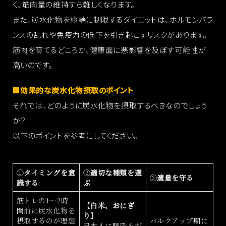
く、筋肉量の維持すら難しくなります。
また、炭水化物を極端に制限するダイエットは、ホルモンバラ
ンスの乱れや免疫力の低下を引き起こすリスクがあります。
筋肉を育てるどころか、健康面に悪影響を及ぼす可能性が
高いのです。
■
効果的な炭水化物摂取のポイント
それでは、どのように炭水化物を摂取するべきなのでしょう
か？
以下のポイントを参考にしてください。
①
タイミングを意
②
適切な種類を選
③
適量を守る
識する
ぶ
筋トレの1～2時
【
白米、おにぎ
間前に炭水化物を
り
】
摂取するのが理想
バルクアップ期に
日本人に馴染みが