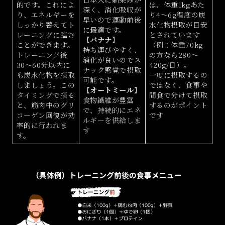
的です。これによ
は、体重1kgあた
深く、消化吸収が
り、エネルギーを
り4～6g程度の炭
早いので運動前後
しっかり蓄えてト
水化物摂取が目安
に最適です。
レーニングに臨む
とされています
【
バナナ
】
ことができます。
（例：体重70kg
持ち運びやすく、
トレーニング後
の方なら280～
消化が良いのでス
30～60分以内に
420g/日）。
ナック感覚で摂取
も炭水化物を摂取
一度に摂取するの
可能です。
しましょう。この
ではなく、食事や
【
オートミール
】
タイミングで摂る
間食で分けて摂取
食物繊維が豊富
と、筋肉中のグリ
するのがポイント
で、持続的にエネ
コーゲン回復が効
です
ルギーを供給しま
率的に行われま
す
す。