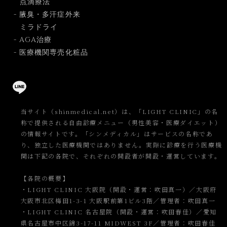
点滴療法
- 腋臭・多汗症外来
ミラドライ
- AGA治療
- 医療機関専売化粧品
当サイト（shinmedical.net）は、「LIGHT CLINIC」の名
称で提供される自由診療メニュー（男性美容・医療ダイエット）
の情報サイトです。「シンメディカル」はサービスの名称であ
り、独立した医療機関ではありません。実際に診療を行う医療機
関は下記の各院で、それぞれの開設者が開設・運営しています。
【各院の概要】
・LIGHT CLINIC 大阪院（開設・運営：吹田真一）／大阪府
大阪市北区梅田1-3-1 大阪駅前第1ビル3階／管理者：吹田真一
・LIGHT CLINIC 名古屋院（開設・運営：吹田春佳）／愛知
県名古屋市中区錦3-17-11 MIDWEST 3F／管理者：吹田春佳